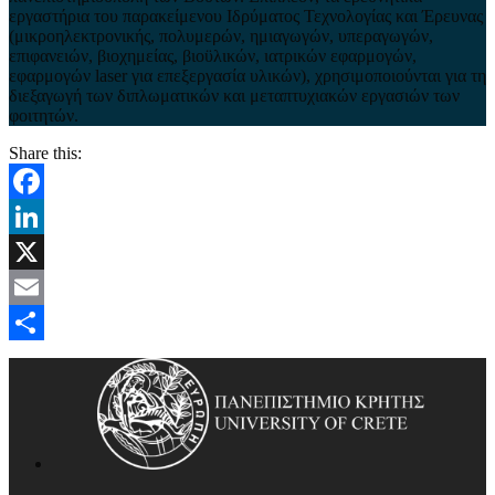
εργαστήρια του παρακείμενου Ιδρύματος Τεχνολογίας και Έρευνας
(μικροηλεκτρονικής, πολυμερών, ημιαγωγών, υπεραγωγών,
επιφανειών, βιοχημείας, βιοϋλικών, ιατρικών εφαρμογών,
εφαρμογών laser για επεξεργασία υλικών), χρησιμοποιούνται για τη
διεξαγωγή των διπλωματικών και μεταπτυχιακών εργασιών των
φοιτητών.
Share this:
Facebook
LinkedIn
X
Email
Μοιραστείτε