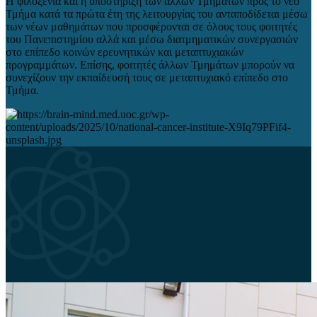
Η φιλοξενία και η υποστήριξη των άλλων Τμημάτων προς το νέο
Τμήμα κατά τα πρώτα έτη της λειτουργίας του ανταποδίδεται μέσω
των νέων μαθημάτων που προσφέρονται σε όλους τους φοιτητές
του Πανεπιστημίου αλλά και μέσω διατμηματικών συνεργασιών
στο επίπεδο κοινών ερευνητικών και μεταπτυχιακών
προγραμμάτων. Επίσης, φοιτητές άλλων Τμημάτων μπορούν να
συνεχίζουν την εκπαίδευσή τους σε μεταπτυχιακό επίπεδο στο
Τμήμα.