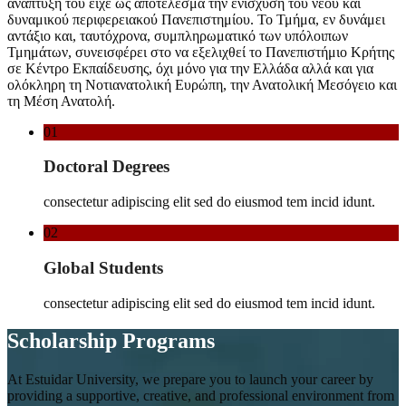
ανάπτυξή του είχε ως αποτέλεσμα την ενίσχυση του νέου και
δυναμικού περιφερειακού Πανεπιστημίου. Το Τμήμα, εν δυνάμει
αντάξιο και, ταυτόχρονα, συμπληρωματικό των υπόλοιπων
Τμημάτων, συνεισφέρει στο να εξελιχθεί το Πανεπιστήμιο Κρήτης
σε Κέντρο Εκπαίδευσης, όχι μόνο για την Ελλάδα αλλά και για
ολόκληρη τη Νοτιανατολική Ευρώπη, την Ανατολική Μεσόγειο και
τη Μέση Ανατολή.
01
Doctoral Degrees
consectetur adipiscing elit sed do eiusmod tem incid idunt.
02
Global Students
consectetur adipiscing elit sed do eiusmod tem incid idunt.
Scholarship Programs
At Estuidar University, we prepare you to launch your career by
providing a supportive, creative, and professional environment from