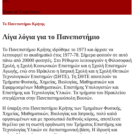
25
+
Years of Experience
Το Πανεπιστήμιο Κρήτης
Λίγα λόγια για το Πανεπιστήμιο
Το Πανεπιστήμιο Κρήτης ιδρύθηκε το 1973 και άρχισε να
λειτουργεί το ακαδημαϊκό έτος 1977-78. Σήμερα φοιτούν σε αυτό
πάνω από 20000 φοιτητές. Στο Ρέθυμνο λειτουργούν η Φιλοσοφική
Σχολή, η Σχολή Κοινωνικών Επιστημών και η Σχολή Επιστημών
Αγωγής, ενώ στο Ηράκλειο η Ιατρική Σχολή και η Σχολή Θετικών
Τεχνολογικών Επιστημών (ΣΘΤΕ). Τη ΣΘΤΕ αποτελούν τα
Τμήματα Φυσικής, Χημείας, Βιολογίας, Μαθηματικών και
Εφαρμοσμένων Μαθηματικών, Επιστήμης Υπολογιστών και
Επιστήμης και Τεχνολογίας Υλικών. Τα τμήματα του Ηρακλείου
στεγάζονται στην Πανεπιστημιούπολη Βουτών.
Η ύπαρξη στο Πανεπιστήμιο Κρήτης των Τμημάτων Φυσικής,
Χημείας, Μαθηματικών, Βιολογίας και Ιατρικής, πολύ καλά
οργανωμένων και με προσωπικό διεθνούς κύρους, αποτέλεσε
θεμέλιο για τη σωστή οργάνωση του Τμήματος Επιστήμης και
Τεχνολογίας Υλικών σε διεπιστημονική βάση. Η ίδρυσή και