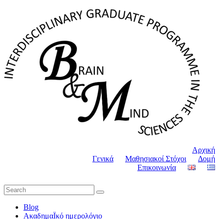
Αρχική
Γενικά
Μαθησιακοί Στόχοι
Δομή
Επικοινωνία
Blog
ΑκαδημαΪκό ημερολόγιο