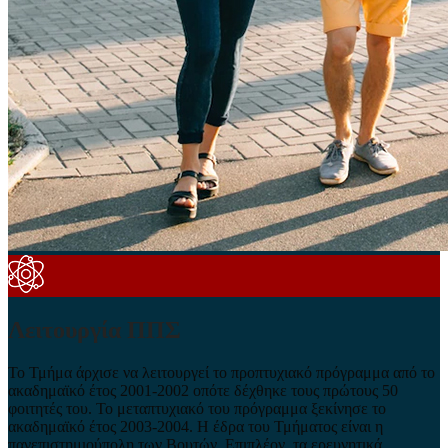
Λειτουργία ΠΠΣ
Το Τμήμα άρχισε να λειτουργεί το προπτυχιακό πρόγραμμα από το
ακαδημαϊκό έτος 2001-2002 οπότε δέχθηκε τους πρώτους 50
φοιτητές του. Το μεταπτυχιακό του πρόγραμμα ξεκίνησε το
ακαδημαϊκό έτος 2003-2004. Η έδρα του Τμήματος είναι η
πανεπιστημιούπολη των Βουτών. Επιπλέον, τα ερευνητικά