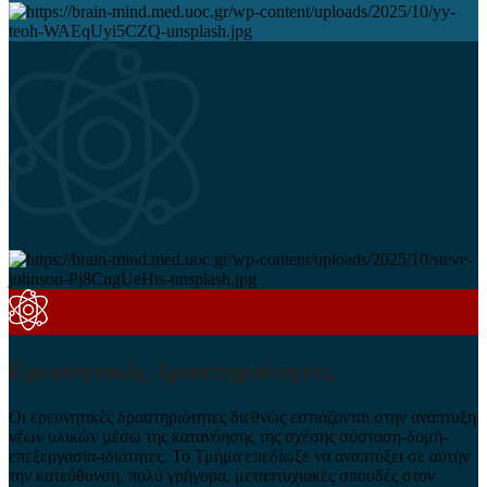
Ερευνητικές Δραστηριότητες
Οι ερευνητικές δραστηριότητες διεθνώς εστιάζονται στην ανάπτυξη
νέων υλικών μέσω της κατανόησης της σχέσης σύσταση-δομή-
επεξεργασία-ιδιότητες. Το Τμήμα επεδίωξε να αναπτύξει σε αυτήν
την κατεύθυνση, πολύ γρήγορα, μεταπτυχιακές σπουδές στον