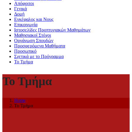
Απόφοιτοι
Γενικά
Δομή
Εγκέφαλος και Νους
Επικοινωνία
Ιστοσελίδες Προπτυχιακών Μαθημάτων
Μαθησιακοί Στόχοι
Οργάνωση Σπουδών
Προσφερόμενα Μαθήματα
Προσωπικό
Σχετικά με το Πρόγραμμα
Το Τμήμα
Το Τμήμα
Home
Το Τμήμα