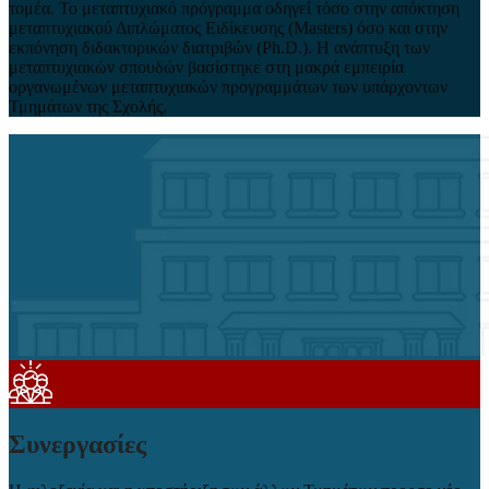
τομέα. Το μεταπτυχιακό πρόγραμμα οδηγεί τόσο στην απόκτηση
μεταπτυχιακού Διπλώματος Ειδίκευσης (Masters) όσο και στην
εκπόνηση διδακτορικών διατριβών (Ph.D.). Η ανάπτυξη των
μεταπτυχιακών σπουδών βασίστηκε στη μακρά εμπειρία
οργανωμένων μεταπτυχιακών προγραμμάτων των υπάρχοντων
Τμημάτων της Σχολής.
Συνεργασίες