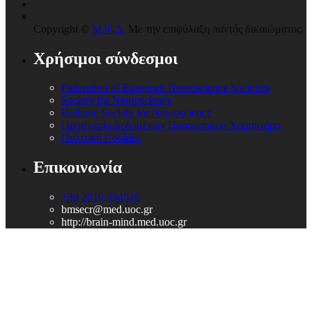
Copyright ©
Μ.Ψ.Δ.
Με την επιφύλαξη παντός δικαιώματος.
Χρήσιμοι σύνδεσμοι
Federation of European Neuroscience Societies
Society for Neuroscience
Hellenic Society for Neuroscience
Προστασία Δεδομένων Προσωπικού Χαρακτήρα
Πολιτική Cookies
Επικοινωνία
+30 2810 394526
bmsecr@med.uoc.gr
http://brain-mind.med.uoc.gr